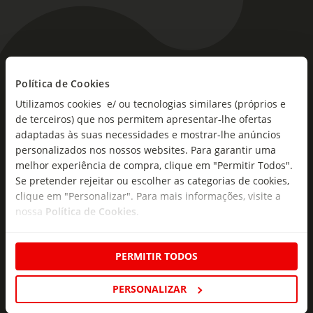
As novidades mais frescas no
Política de Cookies
seu e-mail!
Utilizamos cookies e/ ou tecnologias similares (próprios e
de terceiros) que nos permitem apresentar-lhe ofertas
Subscreva e descubra campanhas exclusivas,
adaptadas às suas necessidades e mostrar-lhe anúncios
ofertas e novidades para si.
personalizados nos nossos websites. Para garantir uma
Insira o seu e-
melhor experiência de compra, clique em "Permitir Todos".
Subscrever
mail
Se pretender rejeitar ou escolher as categorias de cookies,
clique em "Personalizar". Para mais informações, visite a
nossa
Política de Cookies
.
PERMITIR TODOS
Fale Connosco
PERSONALIZAR
Formulário de Contacto