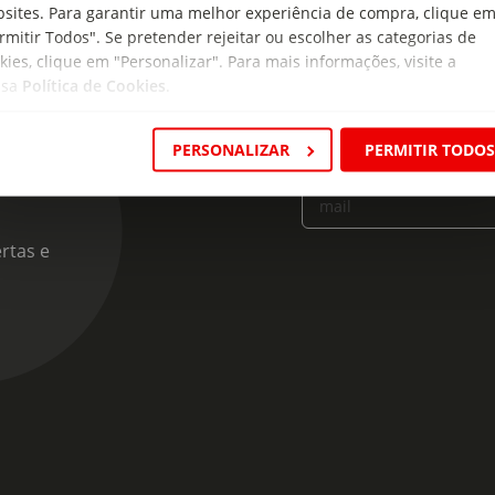
sites. Para garantir uma melhor experiência de compra, clique e
rmitir Todos". Se pretender rejeitar ou escolher as categorias de
kies, clique em "Personalizar". Para mais informações, visite a
ssa
Política de Cookies
.
cas
PERSONALIZAR
PERMITIR TODO
Insira o seu e-
mail
rtas e