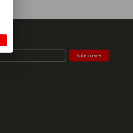
m
S
Subscrever