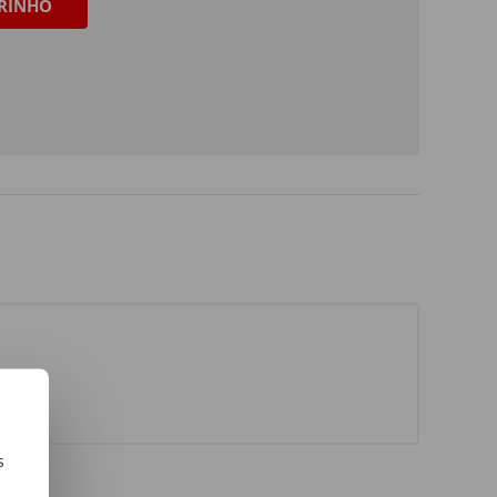
RINHO
s