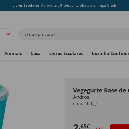
Livros Escolares
! Aproveite 5% Desconto Direto e Entrega Grátis
O que procura?
Animais
Casa
Livros Escolares
Cozinha Contine
Vegegurte Base d
Andros
emb. 400 gr
2
,65€