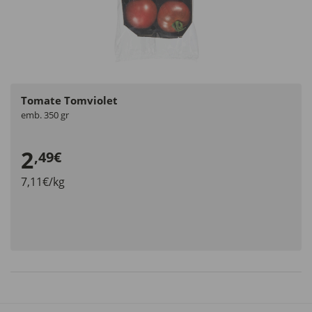
Tomate Tomviolet
emb. 350 gr
2
,49€
7,11€/kg