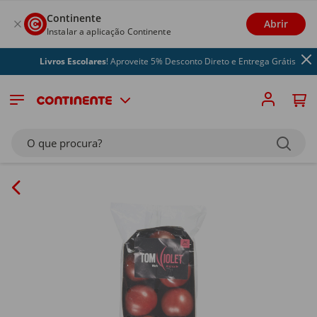
Continente
Abrir
Instalar a aplicação Continente
Livros Escolares
! Aproveite 5% Desconto Direto e Entrega Grátis
O que procura?