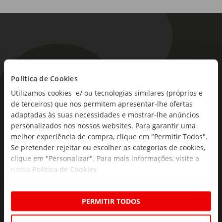
Política de Cookies
As novidades mais frescas no
Utilizamos cookies e/ ou tecnologias similares (próprios e
seu e-mail!
de terceiros) que nos permitem apresentar-lhe ofertas
adaptadas às suas necessidades e mostrar-lhe anúncios
Subscreva e descubra campanhas exclusivas,
personalizados nos nossos websites. Para garantir uma
melhor experiência de compra, clique em "Permitir Todos".
ofertas e novidades para si.
Se pretender rejeitar ou escolher as categorias de cookies,
Insira o seu e-
clique em "Personalizar". Para mais informações, visite a
Subscrever
mail
nossa
Política de Cookies
.
PERMITIR TODOS