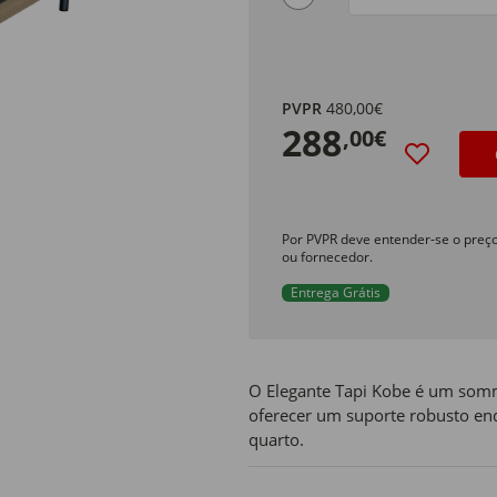
Size
PVPR
480,00€
288
,00€
Por PVPR deve entender-se o preç
ou fornecedor.
Entrega Grátis
O Elegante Tapi Kobe é um somm
oferecer um suporte robusto enq
quarto.