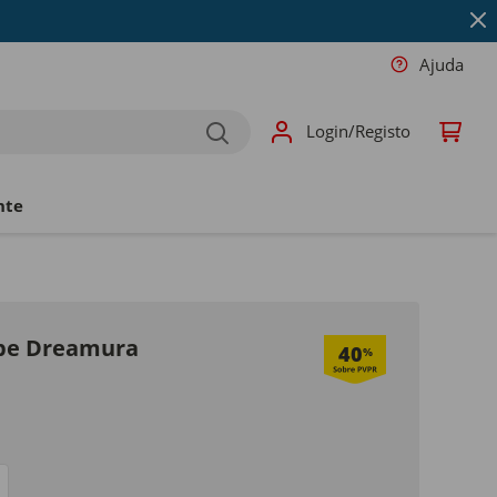
Ajuda
Login/Registo
nte
pe Dreamura
40
%