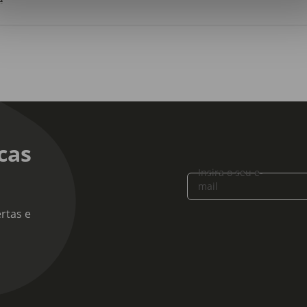
e
ção:
e
ido:
cas
Insira o seu e-
mail
rtas e