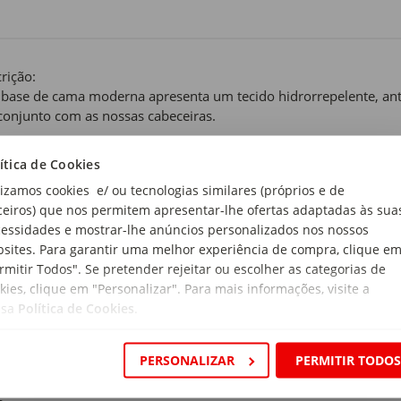
rição:
 base de cama moderna apresenta um tecido hidrorrepelente, anti
onjunto com as nossas cabeceiras.
 de produto:
ítica de Cookies
as Casal
lizamos cookies e/ ou tecnologias similares (próprios e de
ceiros) que nos permitem apresentar-lhe ofertas adaptadas às sua
essidades e mostrar-lhe anúncios personalizados nos nossos
pe
sites. Para garantir uma melhor experiência de compra, clique e
rial:
rmitir Todos". Se pretender rejeitar ou escolher as categorias de
ira (ripas e estrutura), metal (pés), tecido (revestimento exterior)
kies, clique em "Personalizar". Para mais informações, visite a
ssa
Política de Cookies
.
ensões:
rimento x Largura x Altura: 190 x 140 x 30 cm
PERSONALIZAR
PERMITIR TODO
a: