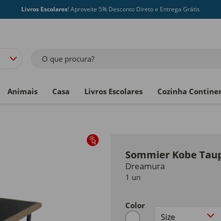
Livros Escolares
! Aproveite 5% Desconto Direto e Entrega Grátis
O que procura?
Animais
Casa
Livros Escolares
Cozinha Contine
Sommier Kobe Tau
Dreamura
1 un
Color