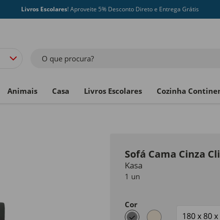
Livros Escolares
! Aproveite 5% Desconto Direto e Entrega Grátis
O que procura?
Animais
Casa
Livros Escolares
Cozinha Contine
Sofá Cama Cinza Cli
Kasa
1 un
Cor
selected