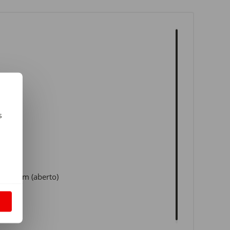
s
m
5 x 38cm (aberto)
S