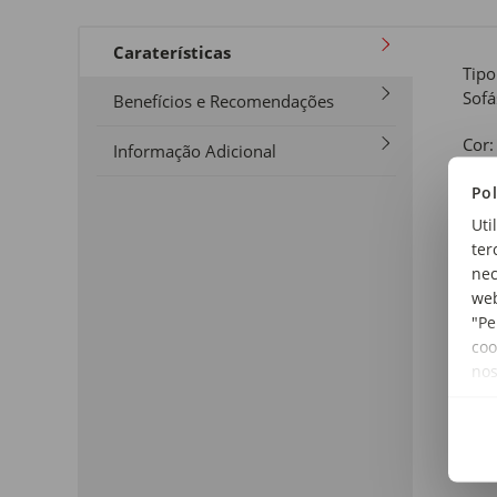
Caraterísticas
Tipo
Sof
Benefícios e Recomendações
Cor:
Informação Adicional
Cinz
Pol
Tam
Uti
3 Lu
ter
nec
Mate
web
Poli
"Pe
coo
Dim
no
Larg
Linh
Clic