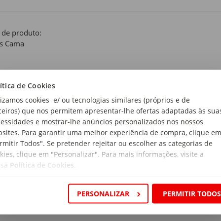
 de produto:
ás Cama
a
ítica de Cookies
anho:
lizamos cookies e/ ou tecnologias similares (próprios e de
gares
ceiros) que nos permitem apresentar-lhe ofertas adaptadas às sua
essidades e mostrar-lhe anúncios personalizados nos nossos
rial:
sites. Para garantir uma melhor experiência de compra, clique e
éster
rmitir Todos". Se pretender rejeitar ou escolher as categorias de
kies, clique em "Personalizar". Para mais informações, visite a
ensões:
ssa
Política de Cookies
.
ura x Profundidade x Altura: 180 x 80 x 77cm (fechado); 180 x 9
a:
PERSONALIZAR
PERMITIR TODO
k Clack