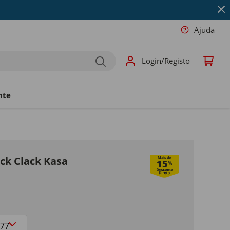
Ajuda
Login/Registo
nte
ck Clack Kasa
Mais de
15
%