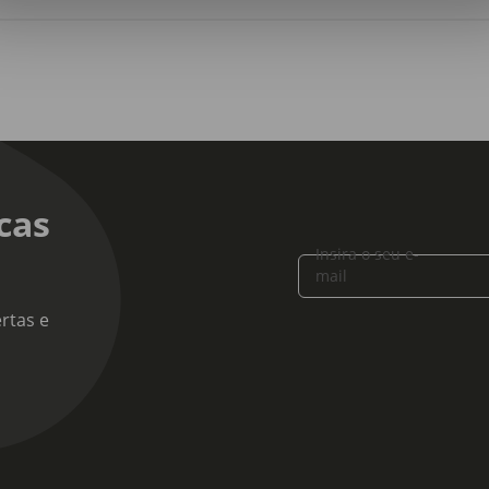
cas
Insira o seu e-
mail
rtas e