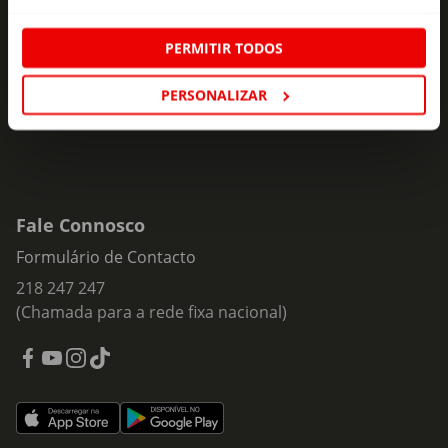
ofertas e novidades para si.
Insira o seu e-
PERMITIR TODOS
Subscrever
mail
PERSONALIZAR
Fale Connosco
Formulário de Contacto
218 247 247
(Chamada para a rede fixa nacional)