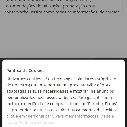
recomendações de utilização, preparação e/ou
conservação, assim como todas as informações, de caráter
obrigatório e/ou voluntário, de um produto alimentar antes
de o utilizar ou consumir.
Política de Cookies
Utilizamos cookies e/ ou tecnologias similares (próprios e
de terceiros) que nos permitem apresentar-lhe ofertas
adaptadas às suas necessidades e mostrar-lhe anúncios
personalizados nos nossos websites. Para garantir uma
As novidades mais frescas no
melhor experiência de compra, clique em "Permitir Todos".
seu e-mail!
Se pretender rejeitar ou escolher as categorias de cookies,
clique em "Personalizar". Para mais informações, visite a
nossa
Política de Cookies
.
Subscreva e descubra campanhas exclusivas,