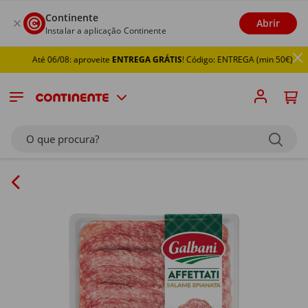
Continente
Abrir
Instalar a aplicação Continente
Até 06/08: aproveite
ENTREGA GRÁTIS
! Código: ENTREGA (min 50€)
O que procura?