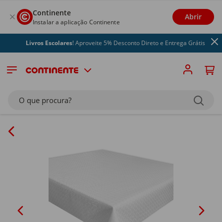
Continente
Abrir
Instalar a aplicação Continente
Livros Escolares
! Aproveite 5% Desconto Direto e Entrega Grátis
O que procura?