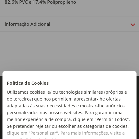
82,6% PVC e 17,4% Polipropileno
Informação Adicional
Política de Cookies
Utilizamos cookies e/ ou tecnologias similares (próprios e
de terceiros) que nos permitem apresentar-lhe ofertas
adaptadas às suas necessidades e mostrar-lhe anúncios
personalizados nos nossos websites. Para garantir uma
melhor experiência de compra, clique em "Permitir Todos".
As novidades mais frescas no
Se pretender rejeitar ou escolher as categorias de cookies,
seu e-mail!
clique em "Personalizar". Para mais informações, visite a