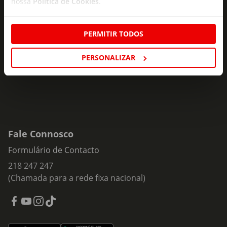
nossa
Política de Cookies
.
Subscreva e descubra campanhas exclusivas,
ofertas e novidades para si.
PERMITIR TODOS
Insira o seu e-
Subscrever
mail
PERSONALIZAR
Fale Connosco
Formulário de Contacto
218 247 247
(Chamada para a rede fixa nacional)