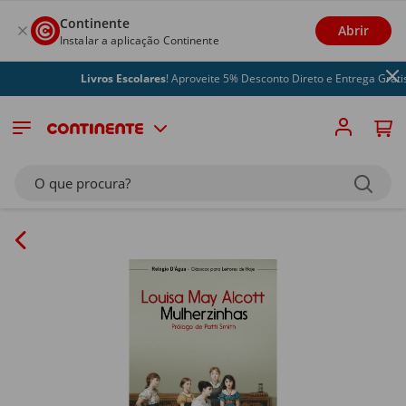
Continente
Abrir
Instalar a aplicação Continente
Livros Escolares
! Aproveite 5% Desconto Direto e Entrega Grátis
O que procura?