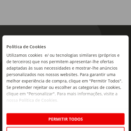
Política de Cookies
Utilizamos cookies e/ ou tecnologias similares (próprios e
de terceiros) que nos permitem apresentar-lhe ofertas
adaptadas às suas necessidades e mostrar-lhe anúncios
As novidades mais frescas no
personalizados nos nossos websites. Para garantir uma
seu e-mail!
melhor experiência de compra, clique em "Permitir Todos".
Se pretender rejeitar ou escolher as categorias de cookies,
Subscreva e descubra campanhas exclusivas,
clique em "Personalizar". Para mais informações, visite a
ofertas e novidades para si.
nossa
Política de Cookies
.
Insira o seu e-
Subscrever
mail
PERMITIR TODOS