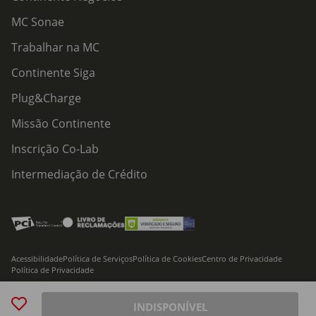
MC Sonae
Trabalhar na MC
Continente Siga
Plug&Charge
Missão Continente
Inscrição Co-Lab
Intermediação de Crédito
Acessibilidade
Política de Serviços
Política de Cookies
Centro de Privacidade
Política de Privacidade
© 2026 Modelo Continente Hipermercados, S.A. Todos os direitos reservados
INDISPONÍVEL