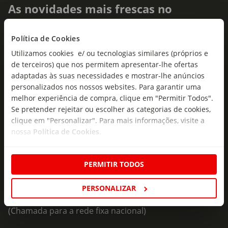
As novidades mais frescas no
seu e-mail!
Política de Cookies
Subscreva e descubra campanhas exclusivas,
Utilizamos cookies e/ ou tecnologias similares (próprios e
ofertas e novidades para si.
de terceiros) que nos permitem apresentar-lhe ofertas
Insira o seu e-
adaptadas às suas necessidades e mostrar-lhe anúncios
Subscrever
mail
personalizados nos nossos websites. Para garantir uma
melhor experiência de compra, clique em "Permitir Todos".
Se pretender rejeitar ou escolher as categorias de cookies,
clique em "Personalizar". Para mais informações, visite a
nossa
Política de Cookies
.
PERMITIR TODOS
Fale Connosco
Formulário de Contacto
PERSONALIZAR
218 247 247
(Chamada para a rede fixa nacional)