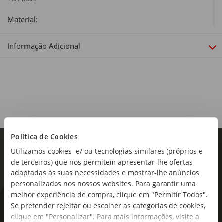
Material:
Cartão
Informação Adicional
Dimensões:
33 x 44,5 cm
Política de Cookies
Utilizamos cookies e/ ou tecnologias similares (próprios e
de terceiros) que nos permitem apresentar-lhe ofertas
adaptadas às suas necessidades e mostrar-lhe anúncios
personalizados nos nossos websites. Para garantir uma
melhor experiência de compra, clique em "Permitir Todos".
As novidades mais frescas no
Se pretender rejeitar ou escolher as categorias de cookies,
clique em "Personalizar". Para mais informações, visite a
seu e-mail!