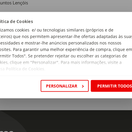
untos Lençóis
ítica de Cookies
de
lizamos cookies e/ ou tecnologias similares (próprios e de
rial:
ceiros) que nos permitem apresentar-lhe ofertas adaptadas às sua
% Algodão
essidades e mostrar-lhe anúncios personalizados nos nossos
sites. Para garantir uma melhor experiência de compra, clique e
magem:
rmitir Todos". Se pretender rejeitar ou escolher as categorias de
g/m2
kies, clique em "Personalizar". Para mais informações, visite a
ssa
Política de Cookies
.
PERSONALIZAR
PERMITIR TODO