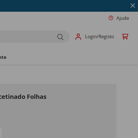
Ajuda
Login/Registo
nte
cetinado Folhas