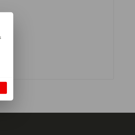
s
m
S