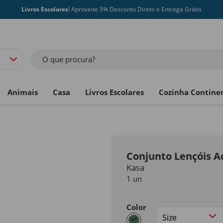
Livros Escolares
! Aproveite 5% Desconto Direto e Entrega Grátis
O que procura?
Animais
Casa
Livros Escolares
Cozinha Contine
Conjunto Lençóis A
Kasa
1 un
Color
selected
Size