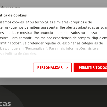
 de produto:
as de Arrumação
ítica de Cookies
lizamos cookies e/ ou tecnologias similares (próprios e de
ceiros) que nos permitem apresentar-lhe ofertas adaptadas às sua
de
essidades e mostrar-lhe anúncios personalizados nos nossos
sites. Para garantir uma melhor experiência de compra, clique e
rial:
rmitir Todos". Se pretender rejeitar ou escolher as categorias de
propileno e Madeira
kies, clique em "Personalizar". Para mais informações, visite a
ssa
Política de Cookies
.
PERSONALIZAR
PERMITIR TODO
cas