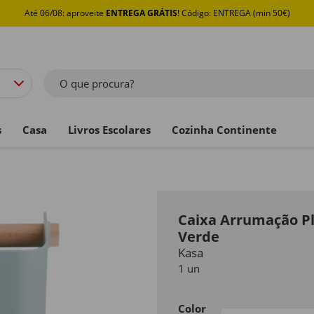
Até 06/08: aproveite
ENTREGA GRÁTIS
! Código: ENTREGA (min 50€)
O que procura?
s
Casa
Livros Escolares
Cozinha Continente
Caixa Arrumação P
Verde
Kasa
1 un
Color