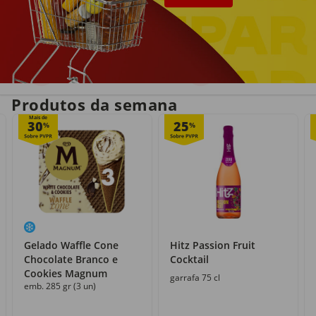
Entrega em casa
Recolha grátis
no próprio dia
com o Click&Go
Produtos da semana
Mais de
30
25
%
%
Gelado Waffle Cone
Hitz Passion Fruit
Chocolate Branco e
Cocktail
Cookies Magnum
garrafa 75 cl
emb. 285 gr (3 un)