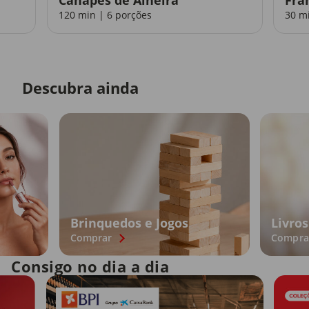
120 min | 6 porções
30 m
Descubra ainda
Brinquedos e Jogos
Livros
Comprar
Compra
Consigo no dia a dia