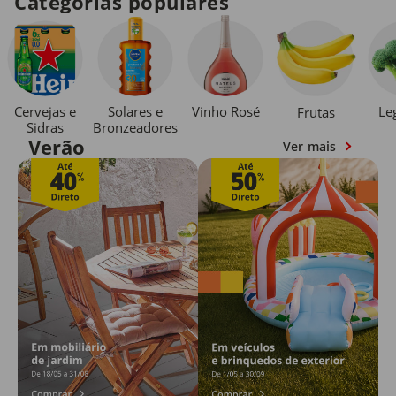
Categorias populares
Cervejas e
Solares e
Vinho Rosé
Le
Frutas
Sidras
Bronzeadores
Verão
Ver mais