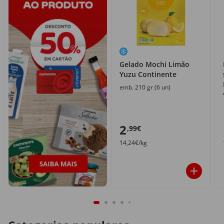
Gelado Mochi Limão
Yuzu Continente
emb. 210 gr (6 un)
2
,99€
14,24€/kg