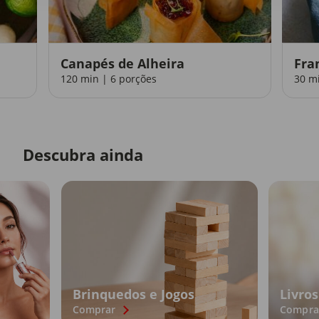
Canapés de Alheira
Fra
120 min | 6 porções
30 m
Descubra ainda
Brinquedos e Jogos
Livros
Comprar
Compra