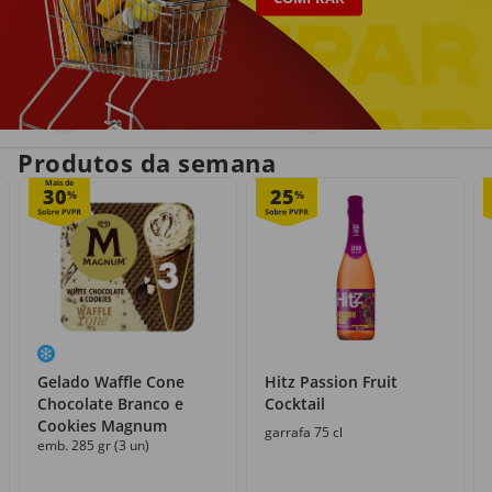
Entrega em casa
Recolha grátis
no próprio dia
com o Click&Go
Produtos da semana
Mais de
30
25
%
%
Gelado Waffle Cone
Hitz Passion Fruit
Chocolate Branco e
Cocktail
Cookies Magnum
garrafa 75 cl
emb. 285 gr (3 un)