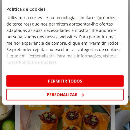
Continente
Política de Cookies
emb. 250 g
Utilizamos cookies e/ ou tecnologias similares (próprios e
de terceiros) que nos permitem apresentar-lhe ofertas
1
,79€
adaptadas às suas necessidades e mostrar-lhe anúncios
personalizados nos nossos websites. Para garantir uma
7,16€/kg
melhor experiência de compra, clique em "Permitir Todos".
Se pretender rejeitar ou escolher as categorias de cookies,
clique em "Personalizar". Para mais informações, visite a
nossa
Política de Cookies
.
PERMITIR TODOS
Receitas
PERSONALIZAR
Entrada
Car