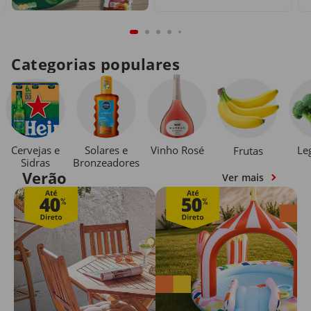
Categorias populares
Cervejas e
Solares e
Vinho Rosé
Le
Frutas
Sidras
Bronzeadores
Verão
Ver mais