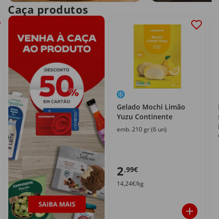
Caça produtos
Gelado Mochi Limão
Yuzu Continente
emb. 210 gr (6 un)
2
,99€
14,24€/kg