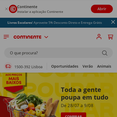
Continente
Abrir
Instalar a aplicação Continente
os Escolares
! Aproveite 5% Desconto Direto e Entrega Grátis
Supermercado Online
O que procura?
Oportunidades
Verão
Animais
1500-392 Lisboa
Toda a gente
poupa em tudo
De 28/07 a 9/08
COMPRAR