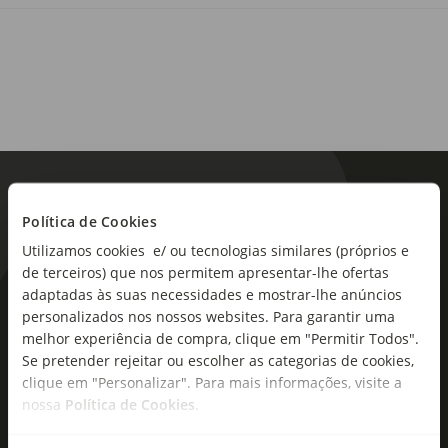
de o utilizar ou consumir.
Política de Cookies
Utilizamos cookies e/ ou tecnologias similares (próprios e
de terceiros) que nos permitem apresentar-lhe ofertas
adaptadas às suas necessidades e mostrar-lhe anúncios
As novidades mais frescas no
personalizados nos nossos websites. Para garantir uma
seu e-mail!
melhor experiência de compra, clique em "Permitir Todos".
Se pretender rejeitar ou escolher as categorias de cookies,
Subscreva e descubra campanhas exclusivas,
clique em "Personalizar". Para mais informações, visite a
ofertas e novidades para si.
nossa
Política de Cookies
.
Insira o seu e-