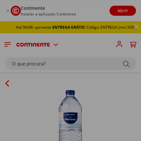
Continente
Abrir
Instalar a aplicação Continente
Até 06/08: aproveite
ENTREGA GRÁTIS
! Código: ENTREGA (min 50€)
O que procura?