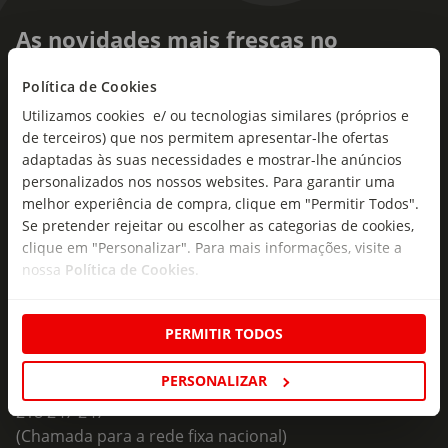
As novidades mais frescas no
seu e-mail!
Política de Cookies
Subscreva e descubra campanhas exclusivas,
Utilizamos cookies e/ ou tecnologias similares (próprios e
ofertas e novidades para si.
de terceiros) que nos permitem apresentar-lhe ofertas
adaptadas às suas necessidades e mostrar-lhe anúncios
Insira o seu e-
personalizados nos nossos websites. Para garantir uma
Subscrever
mail
melhor experiência de compra, clique em "Permitir Todos".
Se pretender rejeitar ou escolher as categorias de cookies,
clique em "Personalizar". Para mais informações, visite a
nossa
Política de Cookies
.
PERMITIR TODOS
Fale Connosco
Formulário de Contacto
PERSONALIZAR
218 247 247
(Chamada para a rede fixa nacional)