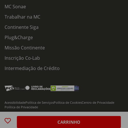
MC Sonae
Trabalhar na MC
Continente Siga
Plug&Charge
Missão Continente
Inscrição Co-Lab
Intermediação de Crédito
Acessibilidade
Política de Serviços
Política de Cookies
Centro de Privacidade
Política de Privacidade
© 2026 Modelo Continente Hipermercados, S.A. Todos os direitos reservados
CARRINHO