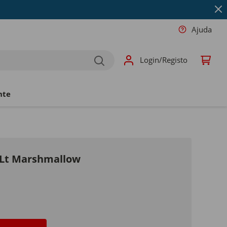
Ajuda
Login/Registo
nte
2Lt Marshmallow