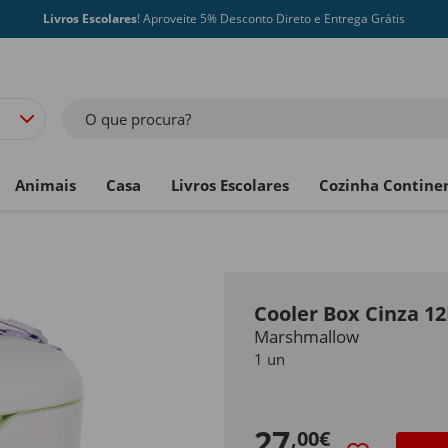
Livros Escolares
! Aproveite 5% Desconto Direto e Entrega Grátis
O que procura?
Animais
Casa
Livros Escolares
Cozinha Contine
Cooler Box Cinza 1
Marshmallow
1 un
27
,00€