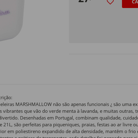
CA
rição:
eleiras MARSHMALLOW não são apenas funcionais ¿ são uma explo
s vibrantes que vão do verde menta à lavanda, e muitas outras, t
divertido. Desenhadas em Portugal, combinam qualidade, cuidad
e 21L, são perfeitas para piqueniques, praias, festas ao ar livre
rior em poliestireno expandido de alta densidade, mantêm o frio
stentes e práticas de transportar, cada detalhe foi pensado para 