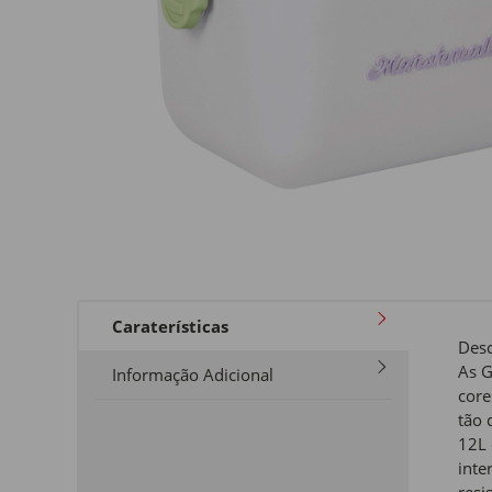
Caraterísticas
Desc
As G
Informação Adicional
core
tão 
12L 
inte
resi