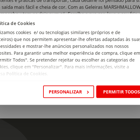
 saída mais fácil e cheia de cor. Com as Geleiras MARSHMALLOW,
mpenho ¿ tem os dois num só. Escolha a sua cor, leve o seu f
quecível.
ítica de Cookies
lizamos cookies e/ ou tecnologias similares (próprios e de
 de produto:
ceiros) que nos permitem apresentar-lhe ofertas adaptadas às sua
s Térmicas
essidades e mostrar-lhe anúncios personalizados nos nossos
sites. Para garantir uma melhor experiência de compra, clique e
i:
rmitir Todos". Se pretender rejeitar ou escolher as categorias de
ira e tampa
kies, clique em "Personalizar". Para mais informações, visite a
ssa
Política de Cookies
.
rial:
propileno (86,5%), Poliestireno Expandido de Alta Densidade (13%)
PERSONALIZAR
PERMITIR TODO
cidade:
ensões:
rimento x Largura x Altura: 25 x 24 x 41 cm
ido: