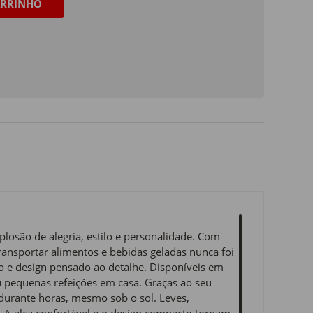
RRINHO
são de alegria, estilo e personalidade. Com
ransportar alimentos e bebidas geladas nunca foi
o e design pensado ao detalhe. Disponíveis em
 ou pequenas refeições em casa. Graças ao seu
 durante horas, mesmo sob o sol. Leves,
si. A alça confortável e o design compacto tornam