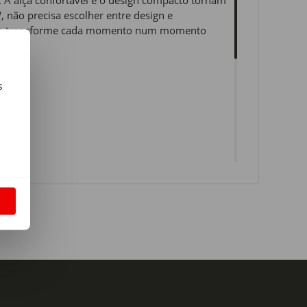
 não precisa escolher entre design e
rio e transforme cada momento num momento
s
m
 e Poliacetal (0,5%)
S