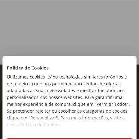
Origem:
Portugal
Região:
Vinho do Porto
Castas:
Vinhas Velhas
Política de Cookies
Teor alcoólico:
Utilizamos cookies e/ ou tecnologias similares (próprios e
20%
de terceiros) que nos permitem apresentar-lhe ofertas
Tipo de produto:
adaptadas às suas necessidades e mostrar-lhe anúncios
Vinho do Porto
personalizados nos nossos websites. Para garantir uma
melhor experiência de compra, clique em "Permitir Todos".
Notas de Prova:
Se pretender rejeitar ou escolher as categorias de cookies,
As novidades mais frescas no
Aromas concentrados de ameixas, peras, especiarias e
clique em "Personalizar". Para mais informações, visite a
seu e-mail!
baunilha se misturam com notas de cereja, framboesa, café
nossa
Política de Cookies
.
e chocolate. Taninos vigorosos e equilibrados... (mais...)
Subscreva e descubra campanhas exclusivas,
finalizam com notas de frutas vermelhas maduras no