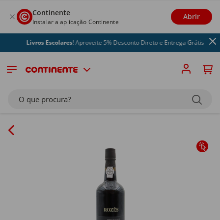
Continente
Abrir
Instalar a aplicação Continente
Livros Escolares
! Aproveite 5% Desconto Direto e Entrega Grátis
O que procura?