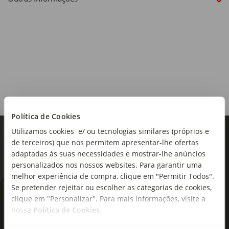
Contém sulfitos.
Origem:
Portugal
Região:
Bairrada
Castas:
Malvasia Fina, Baga, Bical, Fernão Pires
Política de Cookies
Teor alcoólico:
Utilizamos cookies e/ ou tecnologias similares (próprios e
12%
de terceiros) que nos permitem apresentar-lhe ofertas
adaptadas às suas necessidades e mostrar-lhe anúncios
Tipo de produto:
personalizados nos nossos websites. Para garantir uma
Espumante
melhor experiência de compra, clique em "Permitir Todos".
Se pretender rejeitar ou escolher as categorias de cookies,
Notas de Prova:
As novidades mais frescas no
clique em "Personalizar". Para mais informações, visite a
Cor citrina brilhante, bolha fina e persistente. Aroma
seu e-mail!
nossa
Política de Cookies
.
intenso com notas de compota. Sabor fresco, cremoso e
persistente.