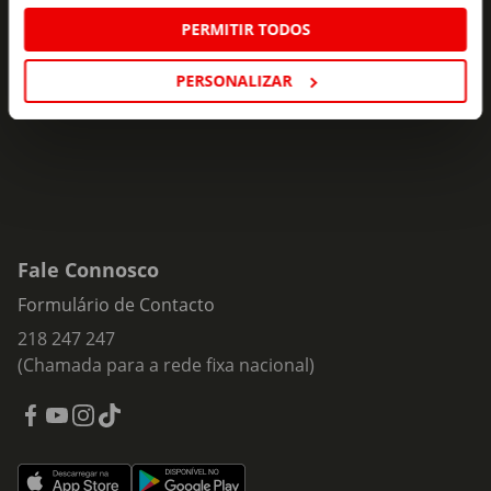
Subscreva e descubra campanhas exclusivas,
PERMITIR TODOS
ofertas e novidades para si.
Insira o seu e-
PERSONALIZAR
Subscrever
mail
Fale Connosco
Formulário de Contacto
218 247 247
(Chamada para a rede fixa nacional)