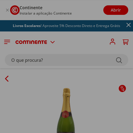
Continente
Abrir
Instalar a aplicação Continente
Livros Escolares
! Aproveite 5% Desconto Direto e Entrega Grátis
O que procura?