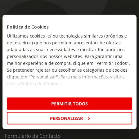
Política de Cookies
As novidades mais frescas no
Utilizamos cookies e/ ou tecnologias similares (próprios e
seu e-mail!
de terceiros) que nos permitem apresentar-lhe ofertas
adaptadas às suas necessidades e mostrar-lhe anúncios
Subscreva e descubra campanhas exclusivas,
personalizados nos nossos websites. Para garantir uma
ofertas e novidades para si.
melhor experiência de compra, clique em "Permitir Todos".
Se pretender rejeitar ou escolher as categorias de cookies,
Insira o seu e-
Subscrever
mail
clique em "Personalizar". Para mais informações, visite a
nossa
Política de Cookies
.
PERMITIR TODOS
PERSONALIZAR
Fale Connosco
Formulário de Contacto