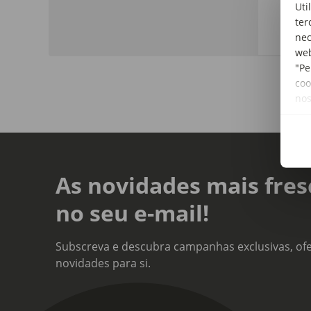
Uti
Vinh
ter
nec
web
"Pe
coo
no
As novidades mais fres
no seu e-mail!
Subscreva e descubra campanhas exclusivas, ofe
novidades para si.