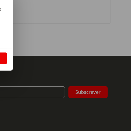
s
m
S
Subscrever