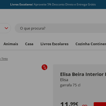
Livros Escolares
! Aproveite 5% Desconto Direto e Entrega Grátis
O que procura?
Animais
Casa
Livros Escolares
Cozinha Contine
 Tinto
Elisa Beira Interior
Elisa
garrafa 75 cl
11
,99€