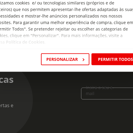
lizamos cookies e/ ou tecnologias similares (próprios e de
o Tinto
ceiros) que nos permitem apresentar-lhe ofertas adaptadas às sua
essidades e mostrar-lhe anúncios personalizados nos nossos
sites. Para garantir uma melhor experiência de compra, clique e
rmitir Todos". Se pretender rejeitar ou escolher as categorias de
kies, clique em "Personalizar". Para mais informações, visite a
ssa
Política de Cookies
.
PERSONALIZAR
PERMITIR TODO
cas
Insira o seu e-
mail
rtas e