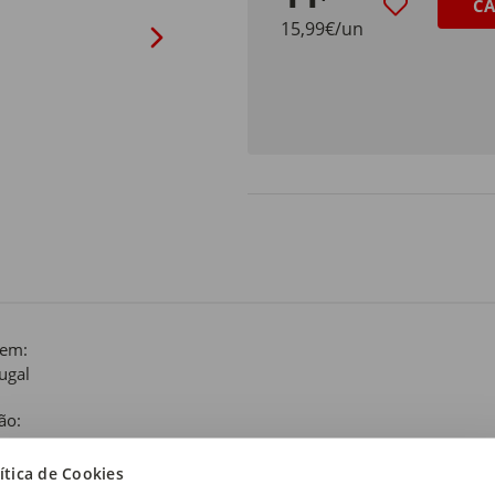
CA
15,99€/un
gem:
ugal
ão:
as
ítica de Cookies
 de produto: