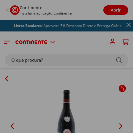
Continente
Abrir
Instalar a aplicação Continente
Livros Escolares
! Aproveite 5% Desconto Direto e Entrega Grátis
O que procura?