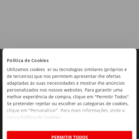
Origem:
Portugal
Região:
Dão
Tipo de produto:
Vinho Tinto
Política de Cookies
Utilizamos cookies e/ ou tecnologias similares (próprios e
de terceiros) que nos permitem apresentar-lhe ofertas
adaptadas às suas necessidades e mostrar-lhe anúncios
personalizados nos nossos websites. Para garantir uma
As novidades mais frescas no
melhor experiência de compra, clique em "Permitir Todos".
Se pretender rejeitar ou escolher as categorias de cookies,
seu e-mail!
clique em "Personalizar". Para mais informações, visite a
nossa
Política de Cookies
.
Subscreva e descubra campanhas exclusivas,
ofertas e novidades para si.
PERMITIR TODOS
Insira o seu e-