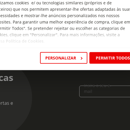
lizamos cookies e/ ou tecnologias similares (próprios e de
o tinto
ceiros) que nos permitem apresentar-lhe ofertas adaptadas às sua
essidades e mostrar-lhe anúncios personalizados nos nossos
sites. Para garantir uma melhor experiência de compra, clique e
rmitir Todos". Se pretender rejeitar ou escolher as categorias de
kies, clique em "Personalizar". Para mais informações, visite a
ssa
Política de Cookies
.
PERSONALIZAR
PERMITIR TODO
cas
Insira o seu e-
mail
rtas e