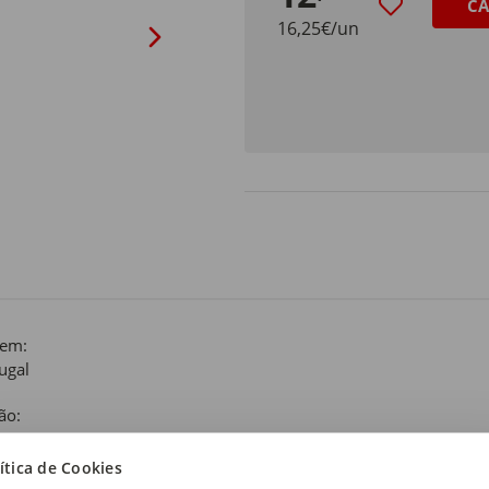
CA
16,25€/un
gem:
ugal
ão:
ítica de Cookies
 de produto: