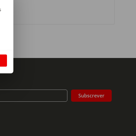
s
m
S
Subscrever