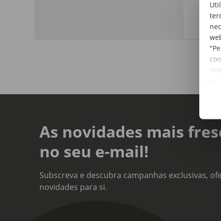
Uti
Vinh
ter
nec
web
"Pe
coo
no
As novidades mais fres
no seu e-mail!
Subscreva e descubra campanhas exclusivas, ofe
novidades para si.