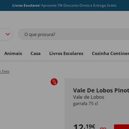
Livros Escolares
! Aproveite 5% Desconto Direto e Entrega Grátis
O que procura?
Animais
Casa
Livros Escolares
Cozinha Contine
 Tinto
Vale De Lobos Pinot
Vale de Lobos
garrafa 75 cl
12
,19€