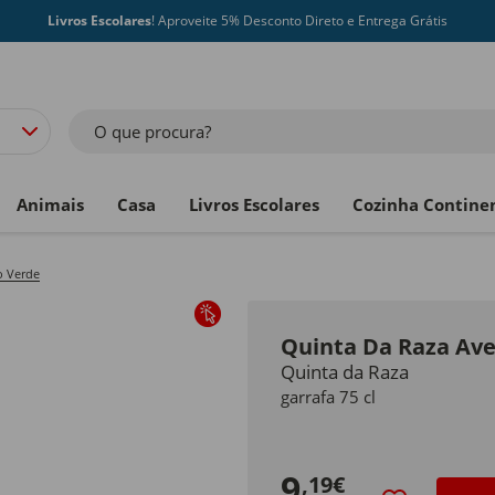
Livros Escolares
! Aproveite 5% Desconto Direto e Entrega Grátis
O que procura?
Animais
Casa
Livros Escolares
Cozinha Contine
o Verde
Quinta Da Raza Ave
Quinta da Raza
garrafa 75 cl
9
,19€