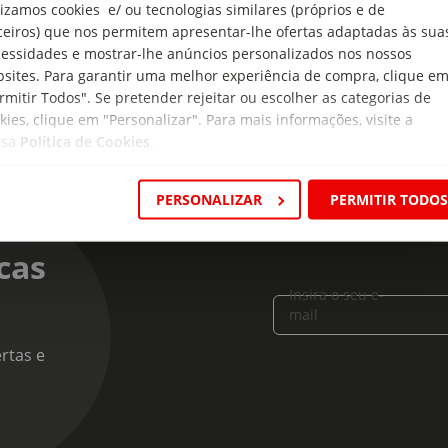
lizamos cookies e/ ou tecnologias similares (próprios e de
o Branco
ceiros) que nos permitem apresentar-lhe ofertas adaptadas às sua
essidades e mostrar-lhe anúncios personalizados nos nossos
sites. Para garantir uma melhor experiência de compra, clique e
rmitir Todos". Se pretender rejeitar ou escolher as categorias de
kies, clique em "Personalizar". Para mais informações, visite a
ssa
Política de Cookies
.
PERSONALIZAR
PERMITIR TODO
cas
Insira o seu e-
mail
rtas e