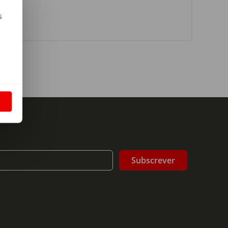
s
m
S
Subscrever