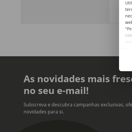
Uti
Vinh
ter
nec
web
"Pe
coo
no
As novidades mais fres
no seu e-mail!
Subscreva e descubra campanhas exclusivas, ofe
novidades para si.