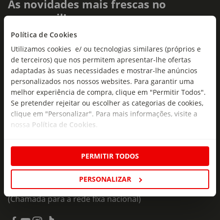
As novidades mais frescas no
seu e-mail!
Política de Cookies
Subscreva e descubra campanhas exclusivas,
Utilizamos cookies e/ ou tecnologias similares (próprios e
ofertas e novidades para si.
de terceiros) que nos permitem apresentar-lhe ofertas
Insira o seu e-
adaptadas às suas necessidades e mostrar-lhe anúncios
Subscrever
mail
personalizados nos nossos websites. Para garantir uma
melhor experiência de compra, clique em "Permitir Todos".
Se pretender rejeitar ou escolher as categorias de cookies,
clique em "Personalizar". Para mais informações, visite a
nossa
Política de Cookies
.
Fale Connosco
PERMITIR TODOS
Formulário de Contacto
PERSONALIZAR
218 247 247
(Chamada para a rede fixa nacional)