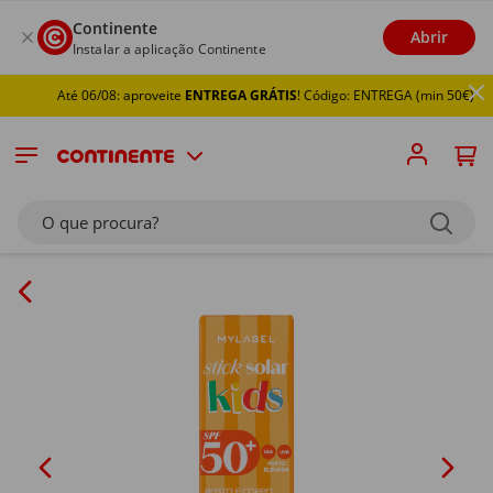
Continente
Abrir
Instalar a aplicação Continente
Até 06/08: aproveite
ENTREGA GRÁTIS
! Código: ENTREGA (min 50€)
O que procura?