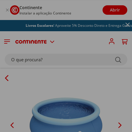
Continente
Abrir
Instalar a aplicação Continente
Livros Escolares
! Aproveite 5% Desconto Direto e Entrega Grátis
O que procura?