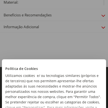
Material:
PVC
Benefícios e Recomendações
Capacidade:
2074L
Informação Adicional
Dimensões:
Diâmetro x Altura: 240 x 63cm
Política de Cookies
Utilizamos cookies e/ ou tecnologias similares (próprios e
de terceiros) que nos permitem apresentar-lhe ofertas
adaptadas às suas necessidades e mostrar-lhe anúncios
personalizados nos nossos websites. Para garantir uma
melhor experiência de compra, clique em "Permitir Todos".
Se pretender rejeitar ou escolher as categorias de cookies,
As novidades mais frescas no
clique em "Personalizar". Para mais informações, visite a