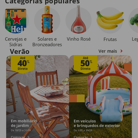
Categorias populares
Cervejas e
Solares e
Vinho Rosé
Le
Frutas
Sidras
Bronzeadores
Verão
Ver mais