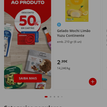
Gelado Mochi Limão
Yuzu Continente
emb. 210 gr (6 un)
2
,99€
14,24€/kg