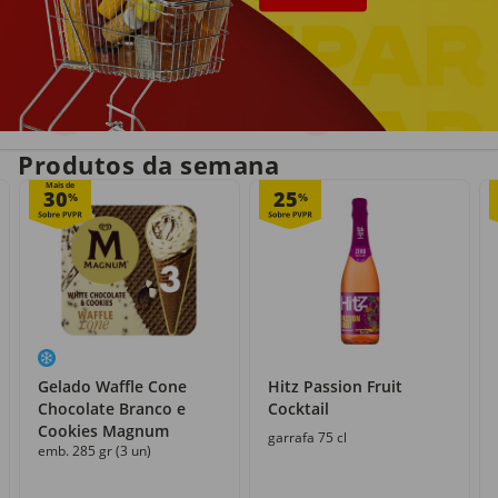
Entrega em casa
Recolha grátis
no próprio dia
com o Click&Go
Produtos da semana
Mais de
30
25
%
%
Gelado Waffle Cone
Hitz Passion Fruit
Chocolate Branco e
Cocktail
Cookies Magnum
garrafa 75 cl
emb. 285 gr (3 un)