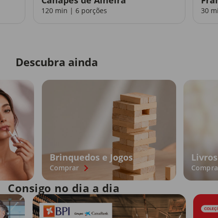
120 min | 6 porções
30 m
Descubra ainda
Brinquedos e Jogos
Livros
Comprar
Compra
Consigo no dia a dia