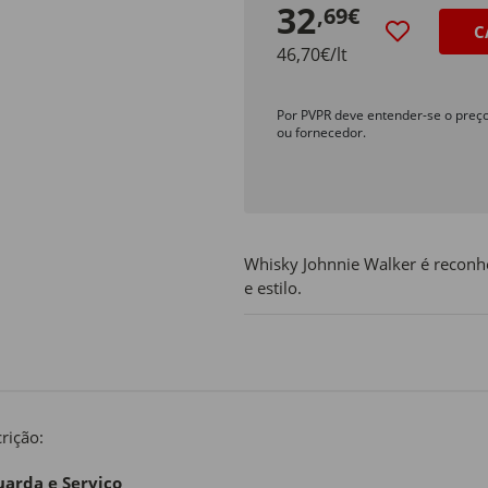
32
,69€
C
46,70€/lt
Por PVPR deve entender-se o preç
ou fornecedor.
Whisky Johnnie Walker é reconh
e estilo.
rição:
arda e Serviço