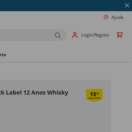
Ajuda
Login/Registo
nte
ck Label 12 Anos Whisky
15
%