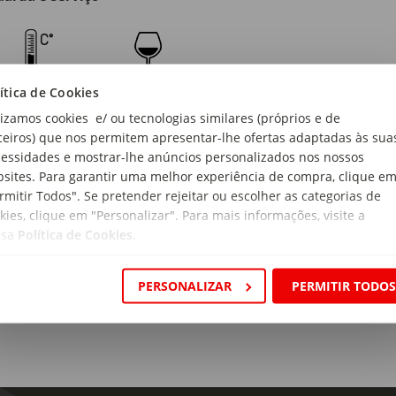
ítica de Cookies
lizamos cookies e/ ou tecnologias similares (próprios e de
ceiros) que nos permitem apresentar-lhe ofertas adaptadas às sua
 de produto:
essidades e mostrar-lhe anúncios personalizados nos nossos
ky Velho
sites. Para garantir uma melhor experiência de compra, clique e
s de Prova:
rmitir Todos". Se pretender rejeitar ou escolher as categorias de
uatro aromas mais significativos de Johnnie Walker Black Label sã
kies, clique em "Personalizar". Para mais informações, visite a
rpadas e aromas da terra.
ssa
Política de Cookies
.
PERSONALIZAR
PERMITIR TODO