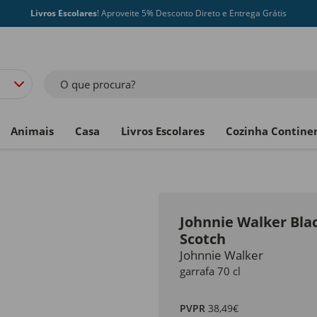
Livros Escolares
! Aproveite 5% Desconto Direto e Entrega Grátis
O que procura?
Animais
Casa
Livros Escolares
Cozinha Contine
Johnnie Walker Bla
Scotch
Johnnie Walker
garrafa 70 cl
PVPR
38,49€