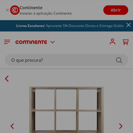
Continente
Abrir
Instalar a aplicação Continente
Livros Escolares
! Aproveite 5% Desconto Direto e Entrega Grátis
O que procura?