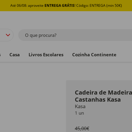
Até 06/08: aproveite
ENTREGA GRÁTIS
! Código: ENTREGA (min 50€)
O que procura?
s
Casa
Livros Escolares
Cozinha Continente
Cadeira de Madeira
Castanhas Kasa
Kasa
1 un
45,00€