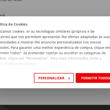
ral
ítica de Cookies
rial:
utura: madeira; Tecido: 65% poliéster e 35% algodão
lizamos cookies e/ ou tecnologias similares (próprios e de
ceiros) que nos permitem apresentar-lhe ofertas adaptadas às sua
ensões:
essidades e mostrar-lhe anúncios personalizados nos nossos
rimento x Largura x Altura: 105 x 63 x 88 cm
sites. Para garantir uma melhor experiência de compra, clique e
rmitir Todos". Se pretender rejeitar ou escolher as categorias de
a:
kies, clique em "Personalizar". Para mais informações, visite a
ic Power
ssa
Política de Cookies
.
PERSONALIZAR
PERMITIR TODO