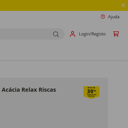
Ajuda
Login/Registo
 Acácia Relax Riscas
Mais de
30
%