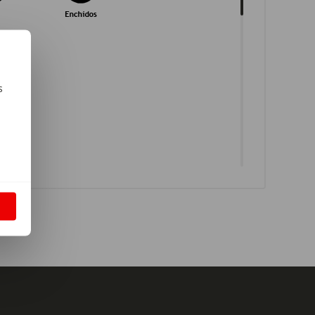
s
m
S