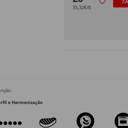
CA
35,32€/lt
rição:
rfil e Harmonização