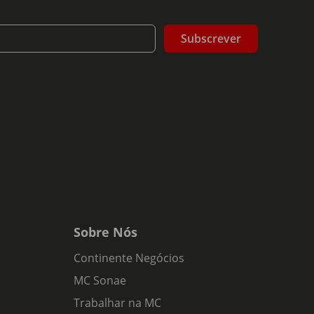
Subscrever
notas de frutos silvestres e cerejas, especiarias
as de baunilha e barrica, na boca é um vinho
 grande integração e demonstram taninos bem
ente.
Sobre Nós
Continente Negócios
MC Sonae
Trabalhar na MC