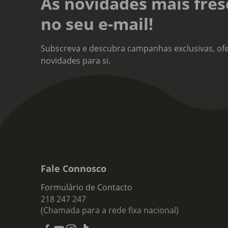
As novidades mais fres
Teor
no seu e-mail!
14%
Tipo
Subscreva e descubra campanhas exclusivas, ofe
Vinh
novidades para si.
Nota
Cor 
e um
enco
firm
Fale Connosco
Formulário de Contacto
218 247 247
(Chamada para a rede fixa nacional)