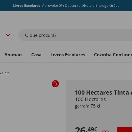
Livros Escolares
! Aproveite 5% Desconto Direto e Entrega Grátis
O que procura?
Animais
Casa
Livros Escolares
Cozinha Contine
 Tinto
100 Hectares Tinta
100 Hectares
garrafa 75 cl
26
,49€