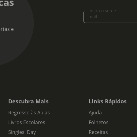
cas
 alcoólico:
Insira o seu e-
mail
 de produto:
rtas e
o Tinto
s de Prova:
vermelha e nariz intenso, muito equilibrado e bem preenchido com 
 toque floral num fundo onde a elegância se evidencia pelas not
rpado e envolvente, onde a fruta e as especiarias revelam uma
es, mostrando sinais de potencial na garrafa, final longo e persist
Descubra Mais
Links Rápidos
Regresso às Aulas
Ajuda
Livros Escolares
Folhetos
Singles' Day
Receitas