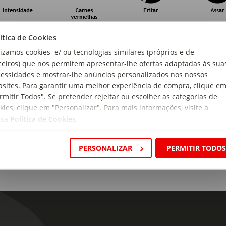
arda e Serviço
ítica de Cookies
lizamos cookies e/ ou tecnologias similares (próprios e de
ceiros) que nos permitem apresentar-lhe ofertas adaptadas às sua
essidades e mostrar-lhe anúncios personalizados nos nossos
sites. Para garantir uma melhor experiência de compra, clique e
rmitir Todos". Se pretender rejeitar ou escolher as categorias de
kies, clique em "Personalizar". Para mais informações, visite a
génios:
ssa
Política de Cookies
.
ém sulfitos.
gem:
PERSONALIZAR
PERMITIR TODO
ugal
ão:
ro
as:
a Amarela