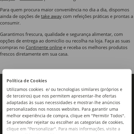
Para quem procura maior conveniência no dia a dia, dispomos
ainda de opções de
take away
com refeições práticas e prontas a
consumir.
Garantimos frescura, qualidade e segurança alimentar, com
opções de entrega ao domicílio ou recolha na loja. Faça as suas
compras no
Continente online
e receba os melhores produtos
frescos diretamente em sua casa.
Política de Cookies
Utilizamos cookies e/ ou tecnologias similares (próprios e
de terceiros) que nos permitem apresentar-lhe ofertas
adaptadas às suas necessidades e mostrar-lhe anúncios
personalizados nos nossos websites. Para garantir uma
melhor experiência de compra, clique em "Permitir Todos".
As novidades mais frescas no
Se pretender rejeitar ou escolher as categorias de cookies,
seu e-mail!
clique em "Personalizar". Para mais informações, visite a