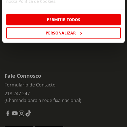
nossa
Política de Cookies
.
Subscreva e descubra campanhas exclusivas,
ofertas e novidades para si.
PERMITIR TODOS
Insira o seu e-
Subscrever
mail
PERSONALIZAR
Fale Connosco
Formulário de Contacto
218 247 247
(Chamada para a rede fixa nacional)