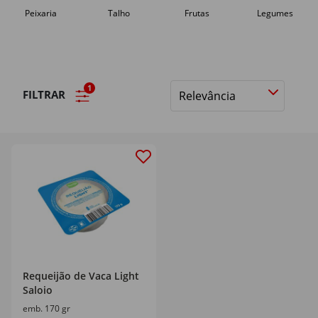
Peixaria
Talho
Frutas
Legumes
1
FILTRAR
Ordenar
por
Requeijão de Vaca Light
Saloio
emb. 170 gr