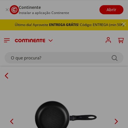
Continente
Abrir
Instalar a aplicação Continente
Último dia! Aproveite
ENTREGA GRÁTIS
! Código: ENTREGA (min 50€)
O que procura?