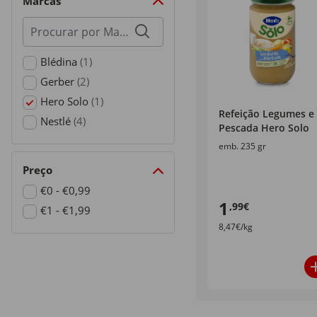
Marcas
Procurar
por
marcas
Blédina
(1)
Refine by Marcas: Blédina
Gerber
(2)
Refine by Marcas: Gerber
Hero Solo
(1)
Refeição Legumes e
selected Currently Refined by Marcas: Hero Solo
Nestlé
(4)
Pescada Hero Solo
Refine by Marcas: Nestlé
emb. 235 gr
Preço
€0 - €0,99
1
,99€
Refine by Preço: €0 - €0,99
€1 - €1,99
8,47€/kg
Refine by Preço: €1 - €1,99