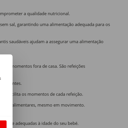
omprometer a qualidade nutricional.
e sem sal, garantindo uma alimentação adequada para os
fantis saudáveis ajudam a assegurar uma alimentação
das ou momentos fora de casa. São refeições
s
 exigentes.
m
ato facilita os momentos de cada refeição.
 hábitos alimentares, mesmo em movimento.
alidade e adequadas à idade do seu bebé.
S