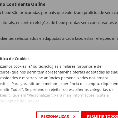
 no Continente Online
ra bebé são procuradas por pais que valorizam praticidade sem c
naturais, encontre refeições de bebé prontas sem conservantes 
ientes selecionados e adaptadas a cada fase, estas refeições in
co
ítica de Cookies
co é uma alternativa segura e prática, ideal para refeições rápi
lizamos cookies e/ ou tecnologias similares (próprios e de
ivas sem necessidade de uma preparação demorada.
ceiros) que nos permitem apresentar-lhe ofertas adaptadas às sua
ntas permitem garantir refeições completas, mesmo nos dias mais
essidades e mostrar-lhe anúncios personalizados nos nossos
sites. Para garantir uma melhor experiência de compra, clique e
s de bebé para a creche, para um passeio ou em viagem, este form
rmitir Todos". Se pretender rejeitar ou escolher as categorias de
kies, clique em "Personalizar". Para mais informações, visite a
ar, prontas a consumir ou aquecer e ajudam a manter horários e
ssa
Política de Cookies
.
veis e com variedade
fantis saudáveis, deve privilegiar opções com ingredientes de qu
PERSONALIZAR
PERMITIR TODO