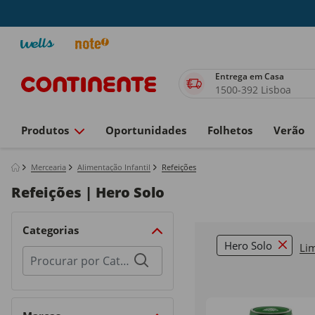
Entrega em Casa
1500-392 Lisboa
Produtos
Oportunidades
Folhetos
Verão
Mercearia
Alimentação Infantil
Refeições
Refeições | Hero Solo
Categorias
Hero Solo
Lim
Remove 
Procurar
por
categorias