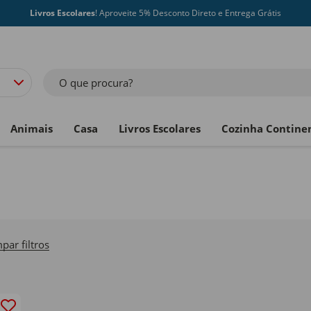
Livros Escolares
! Aproveite 5% Desconto Direto e Entrega Grátis
O que procura?
Animais
Casa
Livros Escolares
Cozinha Contine
par filtros
filter Currently Refined by Marcas: Hero Solo