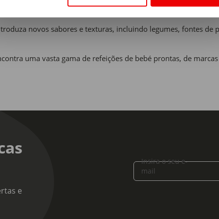
refeições do bebé é fundamental para promover hábitos alimentar
ntroduza novos sabores e texturas, incluindo legumes, fontes de 
ncontra uma vasta gama de refeições de bebé prontas, de marca
cas
Insira o seu e-
mail
rtas e