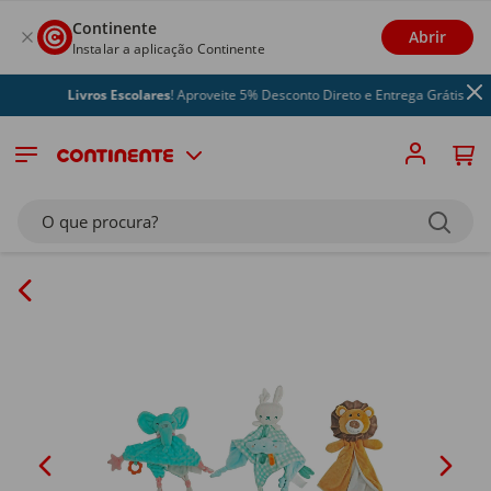
Continente
Abrir
Instalar a aplicação Continente
Livros Escolares
! Aproveite 5% Desconto Direto e Entrega Grátis
O que procura?