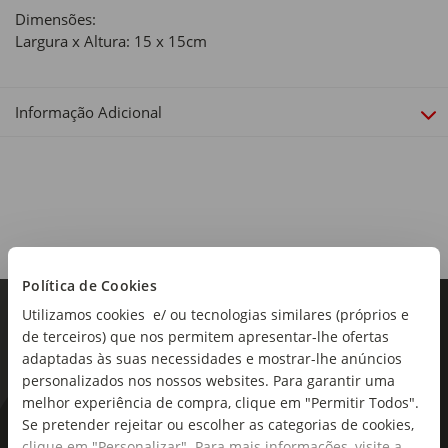
Dimensões:
Largura x Altura: 15 x 15cm
Informação Adicional
Política de Cookies
Utilizamos cookies e/ ou tecnologias similares (próprios e
de terceiros) que nos permitem apresentar-lhe ofertas
adaptadas às suas necessidades e mostrar-lhe anúncios
personalizados nos nossos websites. Para garantir uma
melhor experiência de compra, clique em "Permitir Todos".
Se pretender rejeitar ou escolher as categorias de cookies,
As novidades mais frescas no
clique em "Personalizar". Para mais informações, visite a