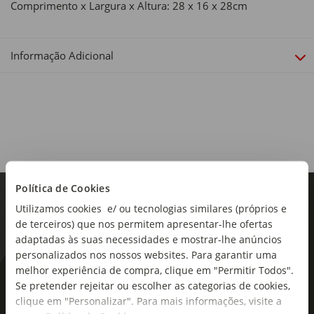
Comprimento x Largura x Altura: 28 x 16 x 28cm
Informação Adicional
Política de Cookies
Utilizamos cookies e/ ou tecnologias similares (próprios e
de terceiros) que nos permitem apresentar-lhe ofertas
adaptadas às suas necessidades e mostrar-lhe anúncios
personalizados nos nossos websites. Para garantir uma
melhor experiência de compra, clique em "Permitir Todos".
As novidades mais frescas no
Se pretender rejeitar ou escolher as categorias de cookies,
seu e-mail!
clique em "Personalizar". Para mais informações, visite a