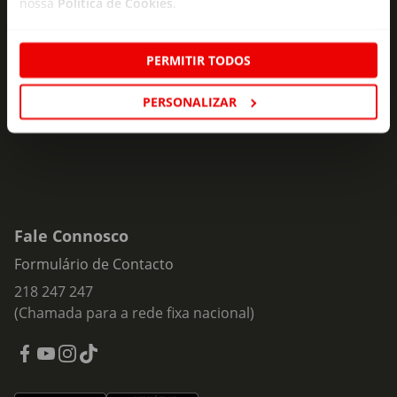
nossa
Política de Cookies
.
Subscreva e descubra campanhas exclusivas,
ofertas e novidades para si.
PERMITIR TODOS
Insira o seu e-
Subscrever
mail
PERSONALIZAR
Fale Connosco
Formulário de Contacto
218 247 247
(Chamada para a rede fixa nacional)