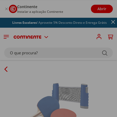
Continente
Abrir
Instalar a aplicação Continente
Livros Escolares
! Aproveite 5% Desconto Direto e Entrega Grátis
O que procura?