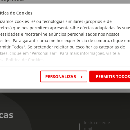
s e NERF
ítica de Cookies
de Recomendada:
lizamos cookies e/ ou tecnologias similares (próprios e de
Anos
ceiros) que nos permitem apresentar-lhe ofertas adaptadas às sua
essidades e mostrar-lhe anúncios personalizados nos nossos
ensões:
sites. Para garantir uma melhor experiência de compra, clique e
rimento x Largura x Altura: 41,5 x 12 x 28cm
rmitir Todos". Se pretender rejeitar ou escolher as categorias de
kies, clique em "Personalizar". Para mais informações, visite a
ssa
Política de Cookies
.
PERSONALIZAR
PERMITIR TODO
cas
Insira o seu e-
mail