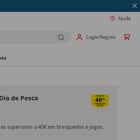
Ajuda
Login/Registo
nte
Dia de Pesca
Mais de
40
%
as superiores a 40€ em brinquedos e jogos.