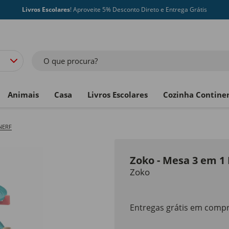
Livros Escolares
! Aproveite 5% Desconto Direto e Entrega Grátis
O que procura?
Animais
Casa
Livros Escolares
Cozinha Contine
 NERF
Zoko - Mesa 3 em 1 
Zoko
Entregas grátis em compr