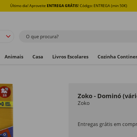
Último dia! Aproveite
ENTREGA GRÁTIS
! Código: ENTREGA (min 50€)
O que procura?
Animais
Casa
Livros Escolares
Cozinha Contine
Zoko - Dominó (vár
Zoko
Entregas grátis em compr