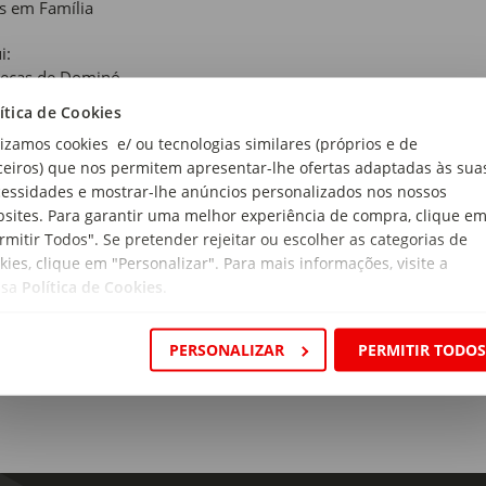
s em Família
i:
Peças de Dominó
ítica de Cookies
de Recomendada:
lizamos cookies e/ ou tecnologias similares (próprios e de
Anos
ceiros) que nos permitem apresentar-lhe ofertas adaptadas às sua
essidades e mostrar-lhe anúncios personalizados nos nossos
ensões:
sites. Para garantir uma melhor experiência de compra, clique e
ura x Profundidade x Altura: 5 x 10 x 1cm
rmitir Todos". Se pretender rejeitar ou escolher as categorias de
e Jogadores:
kies, clique em "Personalizar". Para mais informações, visite a
ssa
Política de Cookies
.
PERSONALIZAR
PERMITIR TODO