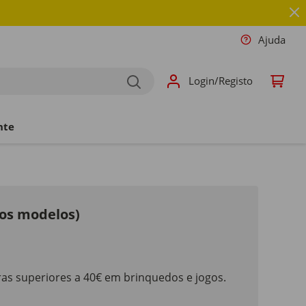
Ajuda
Login/Registo
nte
ios modelos)
as superiores a 40€ em brinquedos e jogos.