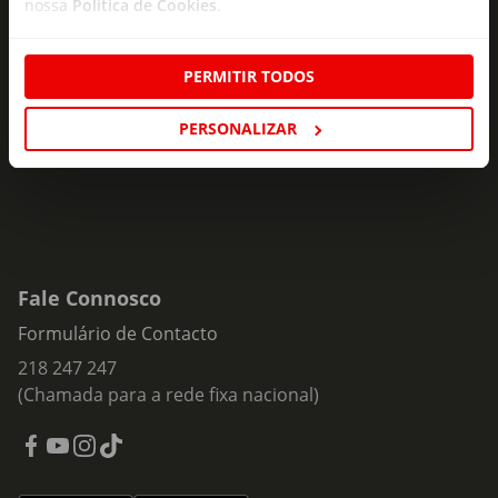
nossa
Política de Cookies
.
Subscreva e descubra campanhas exclusivas,
ofertas e novidades para si.
PERMITIR TODOS
Insira o seu e-
Subscrever
mail
PERSONALIZAR
Fale Connosco
Formulário de Contacto
218 247 247
(Chamada para a rede fixa nacional)