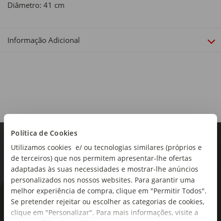
Diâmetro: 41 cm
Informação Adicional
Política de Cookies
Utilizamos cookies e/ ou tecnologias similares (próprios e
de terceiros) que nos permitem apresentar-lhe ofertas
adaptadas às suas necessidades e mostrar-lhe anúncios
personalizados nos nossos websites. Para garantir uma
melhor experiência de compra, clique em "Permitir Todos".
As novidades mais frescas no
Se pretender rejeitar ou escolher as categorias de cookies,
seu e-mail!
clique em "Personalizar". Para mais informações, visite a