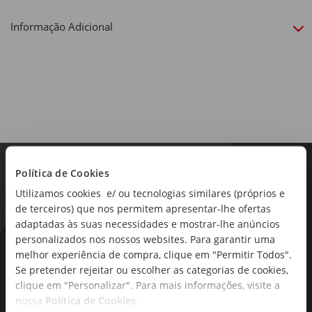
Dimensões:
Informação Adicional
Comprimento x Largura x Altura: 18 x 6,5 x 1,7cm
Política de Cookies
Utilizamos cookies e/ ou tecnologias similares (próprios e
de terceiros) que nos permitem apresentar-lhe ofertas
adaptadas às suas necessidades e mostrar-lhe anúncios
personalizados nos nossos websites. Para garantir uma
As novidades mais frescas no
melhor experiência de compra, clique em "Permitir Todos".
seu e-mail!
Se pretender rejeitar ou escolher as categorias de cookies,
clique em "Personalizar". Para mais informações, visite a
nossa
Política de Cookies
.
Subscreva e descubra campanhas exclusivas,