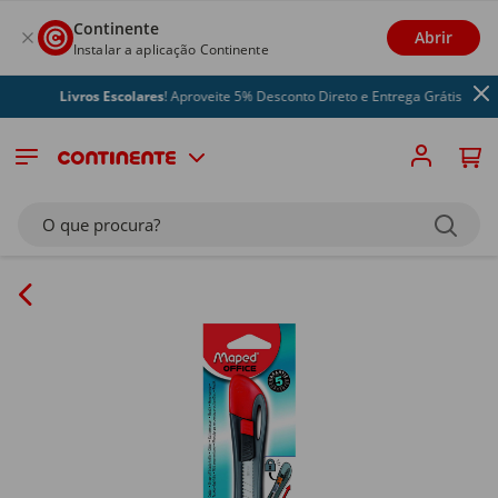
Continente
Abrir
Instalar a aplicação Continente
Livros Escolares
! Aproveite 5% Desconto Direto e Entrega Grátis
O que procura?