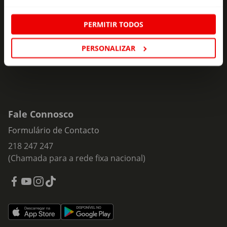
ofertas e novidades para si.
Insira o seu e-
PERMITIR TODOS
Subscrever
mail
PERSONALIZAR
Fale Connosco
Formulário de Contacto
218 247 247
(Chamada para a rede fixa nacional)