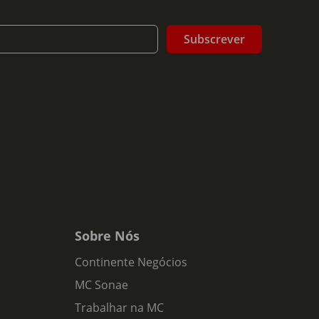
Subscrever
tenso de "nougat", pele cítrica, café e menta.
 muito longo e persistente.
Sobre Nós
Continente Negócios
MC Sonae
Trabalhar na MC