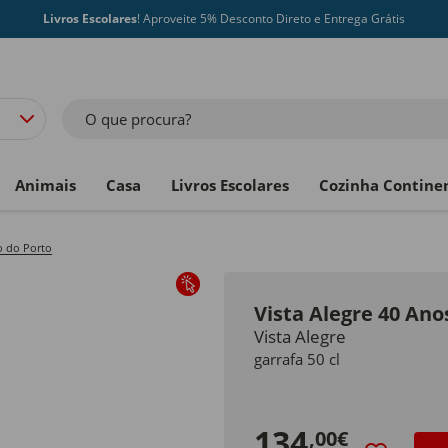
Livros Escolares
! Aproveite 5% Desconto Direto e Entrega Grátis
O que procura?
Animais
Casa
Livros Escolares
Cozinha Contine
o do Porto
Vista Alegre 40 Ano
Vista Alegre
garrafa 50 cl
134
,00€