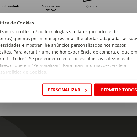
arda e Serviço
ítica de Cookies
lizamos cookies e/ ou tecnologias similares (próprios e de
ceiros) que nos permitem apresentar-lhe ofertas adaptadas às sua
essidades e mostrar-lhe anúncios personalizados nos nossos
sites. Para garantir uma melhor experiência de compra, clique e
rmitir Todos". Se pretender rejeitar ou escolher as categorias de
kies, clique em "Personalizar". Para mais informações, visite a
génios:
ssa
Política de Cookies
.
ém sulfitos.
gem:
PERSONALIZAR
PERMITIR TODO
ugal
ão:
o do Porto
 alcoólico: