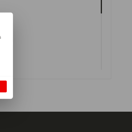
s
m
S