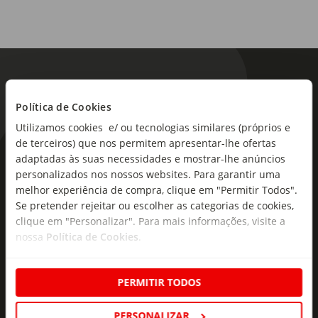
Política de Cookies
Utilizamos cookies e/ ou tecnologias similares (próprios e
de terceiros) que nos permitem apresentar-lhe ofertas
As novidades mais frescas no
adaptadas às suas necessidades e mostrar-lhe anúncios
personalizados nos nossos websites. Para garantir uma
seu e-mail!
melhor experiência de compra, clique em "Permitir Todos".
Se pretender rejeitar ou escolher as categorias de cookies,
Subscreva e descubra campanhas exclusivas,
clique em "Personalizar". Para mais informações, visite a
ofertas e novidades para si.
nossa
Política de Cookies
.
Insira o seu e-
Subscrever
mail
PERMITIR TODOS
PERSONALIZAR