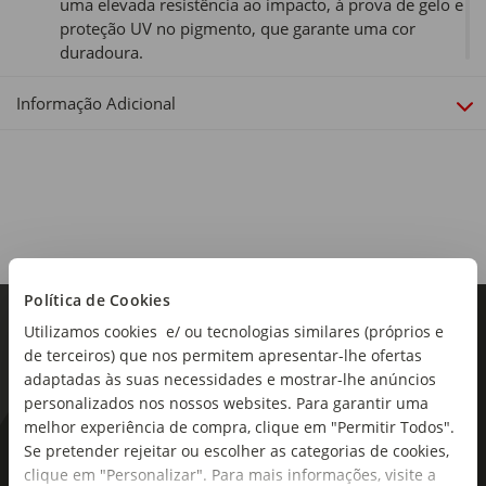
uma elevada resistência ao impacto, à prova de gelo e
proteção UV no pigmento, que garante uma cor
duradoura.
Design - O Venezia Cilindro é um vaso redondo com
linhas tradicionais e formato cilíndrico.
Informação Adicional
Produzido em Portugal - Os vasos de plástico
reciclado da Artevasi são fabricados em polipropileno,
em Portugal. Leves, duráveis, recicláveis e
reutilizáveis.
Volume - 4,9L
Complemento - Prato Redondo 22cm
Medidas exteriores - Diâmetro: 25cm x Profundidade:
25cm x Altura: 18,2cm
Política de Cookies
Medidas interiores - Diâmetro: 22,4cm x
Utilizamos cookies e/ ou tecnologias similares (próprios e
Profundidade: 16,7cm x Altura: 18,2cm
de terceiros) que nos permitem apresentar-lhe ofertas
adaptadas às suas necessidades e mostrar-lhe anúncios
Tipo de produto:
personalizados nos nossos websites. Para garantir uma
Vasos
melhor experiência de compra, clique em "Permitir Todos".
Cor:
As novidades mais frescas no
Se pretender rejeitar ou escolher as categorias de cookies,
Antracite
clique em "Personalizar". Para mais informações, visite a