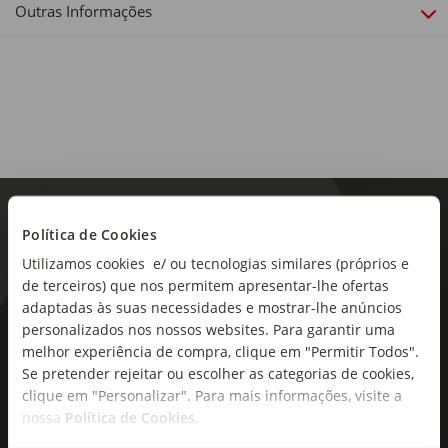
Outras Informações
Origem:
Portugal
Região:
Douro
Política de Cookies
Tipo de produto:
Vinho Tinto
Utilizamos cookies e/ ou tecnologias similares (próprios e
de terceiros) que nos permitem apresentar-lhe ofertas
Notas de Prova:
adaptadas às suas necessidades e mostrar-lhe anúncios
Delicado, com taninos firmes e maduros que dão uma boa
personalizados nos nossos websites. Para garantir uma
As novidades mais frescas no
estrutura e combinam com a acidez para um final longo e
melhor experiência de compra, clique em "Permitir Todos".
seu e-mail!
saboroso. Complexo, com aromas frutados de fruta preta e
Se pretender rejeitar ou escolher as categorias de cookies,
de especiarias
clique em "Personalizar". Para mais informações, visite a
Subscreva e descubra campanhas exclusivas,
nossa
Política de Cookies
.
ofertas e novidades para si.