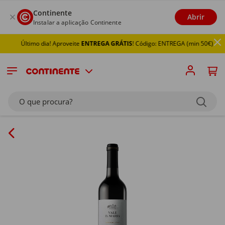
Continente
Abrir
Instalar a aplicação Continente
Último dia! Aproveite
ENTREGA GRÁTIS
! Código: ENTREGA (min 50€)
O que procura?