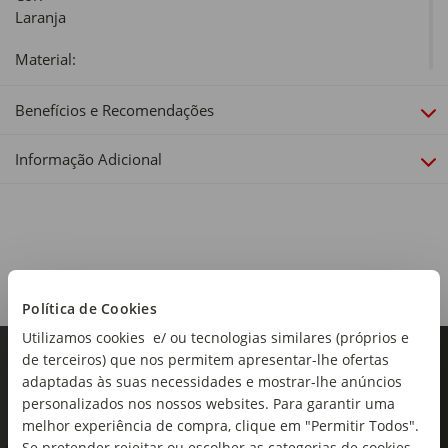
Laranja
Material:
Porcelana
Benefícios e Recomendações
Dimensões:
Diâmetro x Altura: 30 x 2,9cm
Informação Adicional
Linha:
Glimmers
Política de Cookies
Utilizamos cookies e/ ou tecnologias similares (próprios e
de terceiros) que nos permitem apresentar-lhe ofertas
adaptadas às suas necessidades e mostrar-lhe anúncios
personalizados nos nossos websites. Para garantir uma
melhor experiência de compra, clique em "Permitir Todos".
Se pretender rejeitar ou escolher as categorias de cookies,