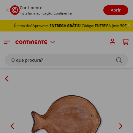
Continente
Abrir
Instalar a aplicação Continente
Último dia! Aproveite
ENTREGA GRÁTIS
! Código: ENTREGA (min 50€)
O que procura?