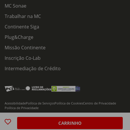
MC Sonae
Trabalhar na MC
Continente Siga
Plug&Charge
Missão Continente
Inscrição Co-Lab
Intermediação de Crédito
Acessibilidade
Política de Serviços
Política de Cookies
Centro de Privacidade
Política de Privacidade
© 2026 Modelo Continente Hipermercados, S.A. Todos os direitos reservados
CARRINHO