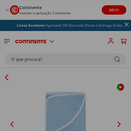
Continente
Abrir
Instalar a aplicação Continente
Livros Escolares
! Aproveite 5% Desconto Direto e Entrega Grátis
O que procura?