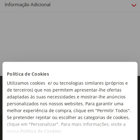
Informação Adicional
Política de Cookies
Utilizamos cookies e/ ou tecnologias similares (próprios e
de terceiros) que nos permitem apresentar-lhe ofertas
adaptadas às suas necessidades e mostrar-lhe anúncios
personalizados nos nossos websites. Para garantir uma
melhor experiência de compra, clique em "Permitir Todos".
Se pretender rejeitar ou escolher as categorias de cookies,
As novidades mais frescas no
clique em "Personalizar". Para mais informações, visite a
nossa
Política de Cookies
.
seu e-mail!