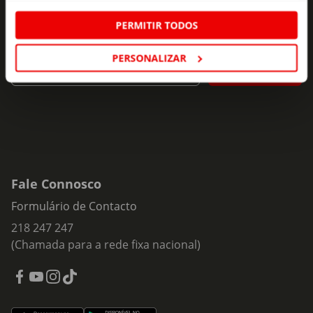
Subscreva e descubra campanhas exclusivas,
PERMITIR TODOS
ofertas e novidades para si.
PERSONALIZAR
Insira o seu e-
Subscrever
mail
Fale Connosco
Formulário de Contacto
218 247 247
(Chamada para a rede fixa nacional)