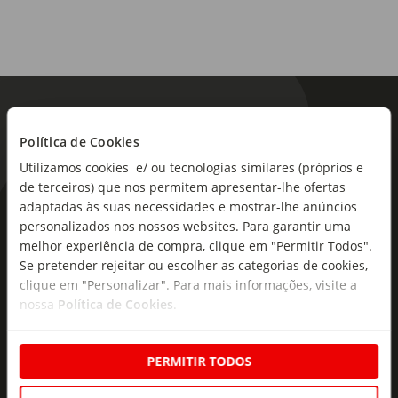
Política de Cookies
Utilizamos cookies e/ ou tecnologias similares (próprios e
de terceiros) que nos permitem apresentar-lhe ofertas
adaptadas às suas necessidades e mostrar-lhe anúncios
As novidades mais frescas no
personalizados nos nossos websites. Para garantir uma
seu e-mail!
melhor experiência de compra, clique em "Permitir Todos".
Se pretender rejeitar ou escolher as categorias de cookies,
Subscreva e descubra campanhas exclusivas,
clique em "Personalizar". Para mais informações, visite a
ofertas e novidades para si.
nossa
Política de Cookies
.
Insira o seu e-
Subscrever
mail
PERMITIR TODOS