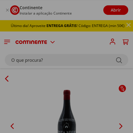
Continente
Abrir
Instalar a aplicação Continente
Último dia! Aproveite
ENTREGA GRÁTIS
! Código: ENTREGA (min 50€)
O que procura?