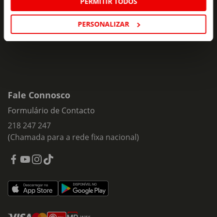
PERMITIR TODOS
Insira o seu e-
Subscrever
mail
PERSONALIZAR
Fale Connosco
Formulário de Contacto
218 247 247
(Chamada para a rede fixa nacional)