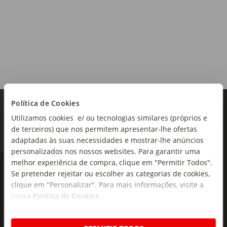
Origem:
Portugal
Região:
Alentejo
Tipo de produto:
Vinho Branco
Política de Cookies
Utilizamos cookies e/ ou tecnologias similares (próprios e
de terceiros) que nos permitem apresentar-lhe ofertas
adaptadas às suas necessidades e mostrar-lhe anúncios
personalizados nos nossos websites. Para garantir uma
melhor experiência de compra, clique em "Permitir Todos".
As novidades mais frescas no
Se pretender rejeitar ou escolher as categorias de cookies,
seu e-mail!
clique em "Personalizar". Para mais informações, visite a
nossa
Política de Cookies
.
Subscreva e descubra campanhas exclusivas,
ofertas e novidades para si.