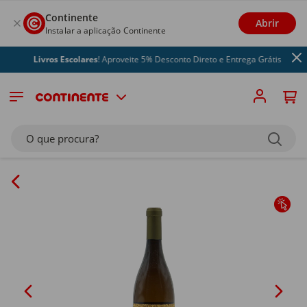
Continente
Abrir
Instalar a aplicação Continente
Livros Escolares
! Aproveite 5% Desconto Direto e Entrega Grátis
O que procura?